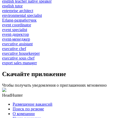
english teacher native speaker
english tutor
enterprise architect
environmental specialist
Erlang-разработчик
event coordinator
event specialist
event-директор
event-менеджер
executive assistant
executive chef
executive housekeeper
executive sous chef
export sales manager
Скачайте приложение
Чтобы получать уведомления о приглашениях мгновенно
HeadHunter
Размещение вакансий
Поиск по резюме
О компании