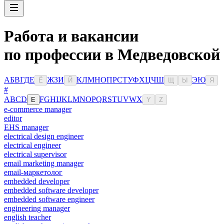
Работа и вакансии
по профессии в Медведовской
А
Б
В
Г
Д
Е
Ж
З
И
К
Л
М
Н
О
П
Р
С
Т
У
Ф
Х
Ц
Ч
Ш
Э
Ю
Ё
Й
Щ
Ы
Я
#
A
B
C
D
F
G
H
I
J
K
L
M
N
O
P
Q
R
S
T
U
V
W
X
E
Y
Z
e-commerce manager
editor
EHS manager
electrical design engineer
electrical engineer
electrical supervisor
email marketing manager
email-маркетолог
embedded developer
embedded software developer
embedded software engineer
engineering manager
english teacher